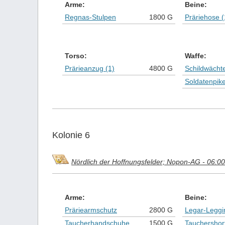
Arme:
Beine:
Regnas-Stulpen
1800 G
Präriehose (
Torso:
Waffe:
Prärieanzug (1)
4800 G
Schildwächt
Soldatenpik
Kolonie 6
Nördlich der Hoffnungsfelder; Nopon-AG - 06:00
Arme:
Beine:
Präriearmschutz
2800 G
Legar-Leggi
Taucherhandschuhe
1500 G
Tauchershort