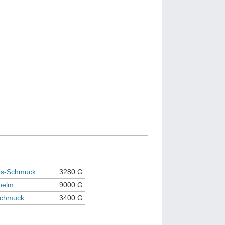
os-Schmuck
3280 G
helm
9000 G
chmuck
3400 G