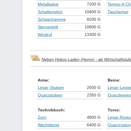
Metallsalve
7200 G
Tempo-II-Ch
Schattenstich
10400 G
Tauchertop
Schwertramme
8200 G
Sternentritt
10800 G
Windruf
13300 G
Neben Hokos Laden (Homs) - ab Wirtschaftstufe 
Arme:
Beine:
Legar-Stulpen
2500 G
Legar-Leggi
Quarzstulpen
2350 G
Quarzleggin
Technikbuch:
Torso:
Zorn
4800 G
Legar-Rüst
Wachdienst
6400 G
Quarzrüstun