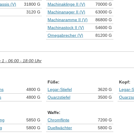
assis (V)
31800 G
Machinaklinge II (V)
70000 G
3120 G
Machinanager II (V)
63000 G
Machinaramme II (V)
86800 G
Machinastock II (V)
54600 G
Omegabrecher (V)
81200 G
1 - 06:00 - 18:00 Uhr
Füße:
Kopf:
ns
4800 G
Legar-Stiefel
3620 G
Legar-
s
4800 G
Quarzstiefel
3500 G
Quarzs
Waffe:
ung
5850 G
Chromflinte
7200 G
g
5800 G
Duellwächter
5800 G