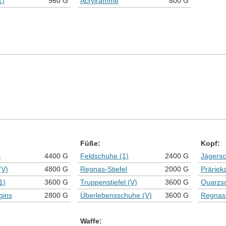
1)
960 G
Acrylramme
800 G
Füße:
Kopf:
s
4400 G
Feldschuhe (1)
2400 G
Jägers
(V)
4800 G
Regnas-Stiefel
2000 G
Präriek
1)
3600 G
Truppenstiefel (V)
3600 G
Quarzs
gins
2800 G
Überlebensschuhe (V)
3600 G
Regnas
Waffe: