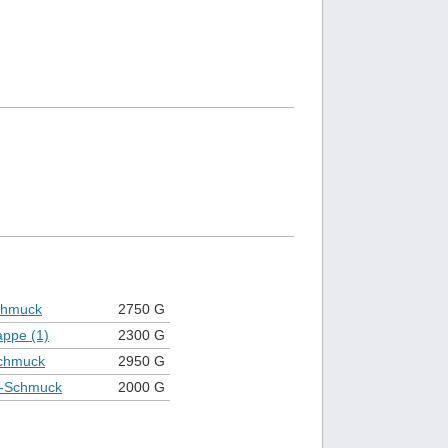
chmuck
2750 G
appe (1)
2300 G
chmuck
2950 G
-Schmuck
2000 G