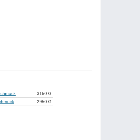
Schmuck
3150 G
chmuck
2950 G