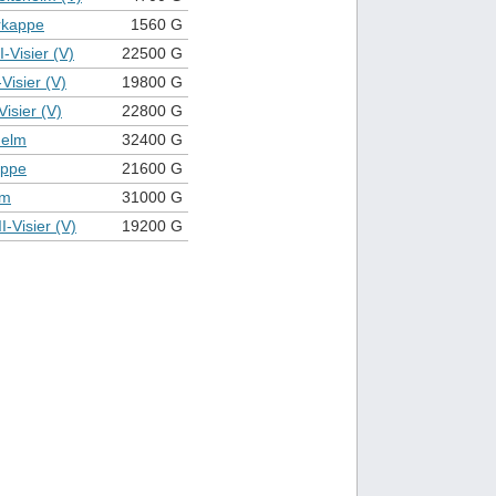
rkappe
1560 G
II-Visier (V)
22500 G
-Visier (V)
19800 G
-Visier (V)
22800 G
elm
32400 G
appe
21600 G
lm
31000 G
I-Visier (V)
19200 G