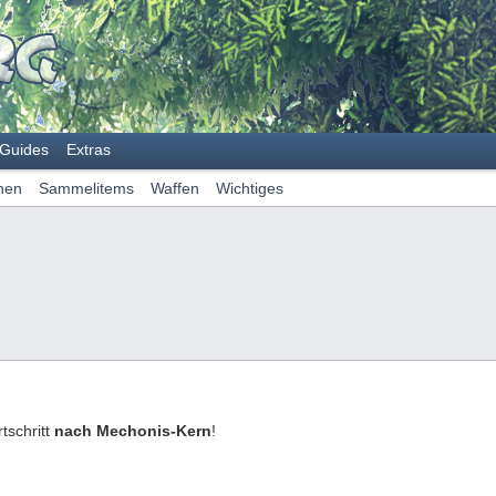
Guides
Extras
hen
Sammelitems
Waffen
Wichtiges
tschritt
nach Mechonis-Kern
!