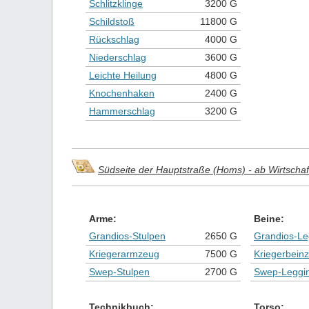
Schlitzklinge
3200 G
Schildstoß
11800 G
Rückschlag
4000 G
Niederschlag
3600 G
Leichte Heilung
4800 G
Knochenhaken
2400 G
Hammerschlag
3200 G
Südseite der Hauptstraße (Homs) - ab Wirtschaft
Arme:
Beine:
Grandios-Stulpen
2650 G
Grandios-Le
Kriegerarmzeug
7500 G
Kriegerbein
Swep-Stulpen
2700 G
Swep-Leggi
Technikbuch:
Torso: