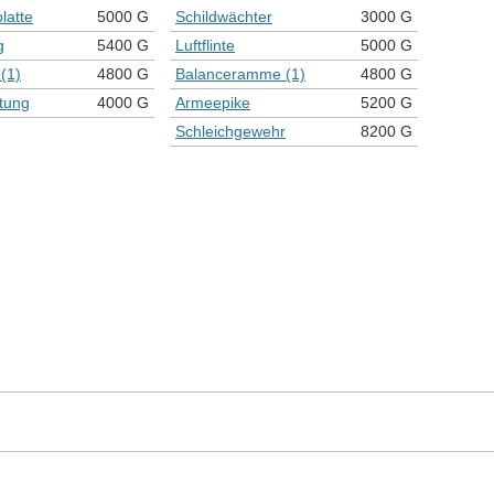
latte
5000 G
Schildwächter
3000 G
g
5400 G
Luftflinte
5000 G
(1)
4800 G
Balanceramme (1)
4800 G
tung
4000 G
Armeepike
5200 G
Schleichgewehr
8200 G