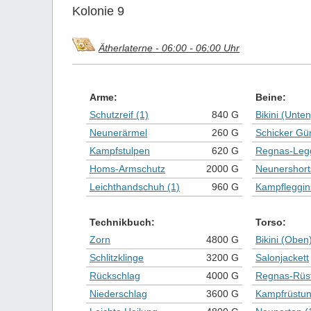
Kolonie 9
Ätherlaterne - 06:00 - 06:00 Uhr
Arme:
Beine:
Schutzreif (1)
840 G
Bikini (Unten
Neunerärmel
260 G
Schicker Gür
Kampfstulpen
620 G
Regnas-Leg
Homs-Armschutz
2000 G
Neunershort
Leichthandschuh (1)
960 G
Kampfleggin
Technikbuch:
Torso:
Zorn
4800 G
Bikini (Oben
Schlitzklinge
3200 G
Salonjackett
Rückschlag
4000 G
Regnas-Rüs
Niederschlag
3600 G
Kampfrüstu