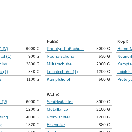
Füße:
Kopf:
) (V)
6000 G
Prototyp-Fußschutz
8000 G
Homs-Mi
tel (1)
900 G
Neunerschuhe
530 G
Neuner
gins
2800 G
Militärschuhe
2000 G
Kampfs
s (1)
840 G
Leichtschuhe (1)
1200 G
Leichtk
s
1100 G
Kampfstiefel
580 G
Prototy
Waffe:
) (V)
6000 G
Schildwächter
3000 G
1200 G
Metalllanze
2100 G
tung
4000 G
Rostwächter
1200 G
ng
1320 G
Eisenpike
880 G