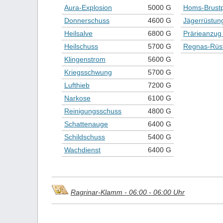
Aura-Explosion
5000 G
Homs-Brustp
Donnerschuss
4600 G
Jägerrüstun
Heilsalve
6800 G
Prärieanzug 
Heilschuss
5700 G
Regnas-Rüs
Klingenstrom
5600 G
Kriegsschwung
5700 G
Lufthieb
7200 G
Narkose
6100 G
Reinigungsschuss
4800 G
Schattenauge
6400 G
Schildschuss
5400 G
Wachdienst
6400 G
Ragrinar-Klamm - 06:00 - 06:00 Uhr