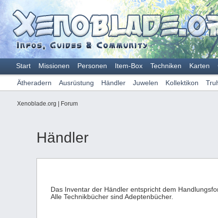
Start
Missionen
Personen
Item-Box
Techniken
Karten
Ätheradern
Ausrüstung
Händler
Juwelen
Kollektikon
Tru
Xenoblade.org
|
Forum
Händler
Das Inventar der Händler entspricht dem Handlungsfor
Alle Technikbücher sind Adeptenbücher.