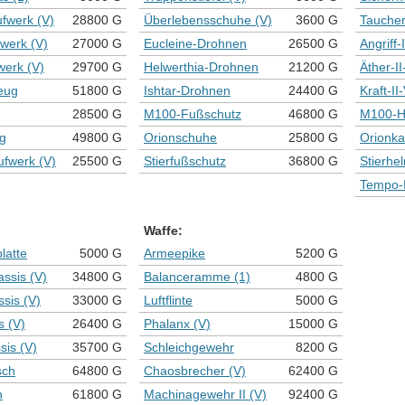
ufwerk (V)
28800 G
Überlebensschuhe (V)
3600 G
Tauche
fwerk (V)
27000 G
Eucleine-Drohnen
26500 G
Angriff-
werk (V)
29700 G
Helwerthia-Drohnen
21200 G
Äther-II
eug
51800 G
Ishtar-Drohnen
24400 G
Kraft-II
28500 G
M100-Fußschutz
46800 G
M100-H
ug
49800 G
Orionschuhe
25800 G
Orionk
ufwerk (V)
25500 G
Stierfußschutz
36800 G
Stierhe
Tempo-I
Waffe:
latte
5000 G
Armeepike
5200 G
assis (V)
34800 G
Balanceramme (1)
4800 G
ssis (V)
33000 G
Luftflinte
5000 G
s (V)
26400 G
Phalanx (V)
15000 G
sis (V)
35700 G
Schleichgewehr
8200 G
sch
64800 G
Chaosbrecher (V)
62400 G
h
61800 G
Machinagewehr II (V)
92400 G