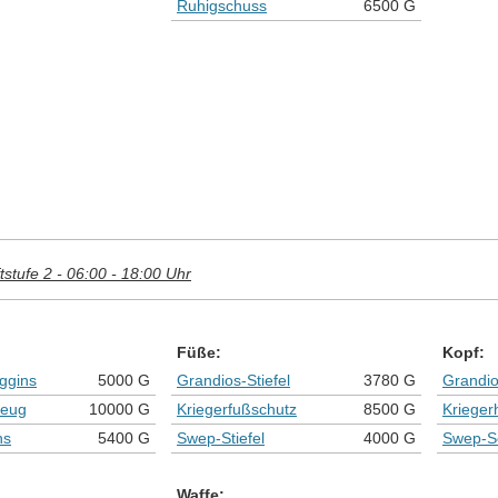
Ruhigschuss
6500 G
stufe 2 - 06:00 - 18:00 Uhr
Füße:
Kopf:
ggins
5000 G
Grandios-Stiefel
3780 G
Grandi
zeug
10000 G
Kriegerfußschutz
8500 G
Krieger
ns
5400 G
Swep-Stiefel
4000 G
Swep-S
Waffe: