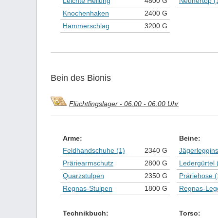
Leichte Heilung
4800 G
Neunertop (
Knochenhaken
2400 G
Hammerschlag
3200 G
Bein des Bionis
Flüchtlingslager - 06:00 - 06:00 Uhr
Arme:
Beine:
Feldhandschuhe (1)
2340 G
Jägerleggin
Präriearmschutz
2800 G
Ledergürtel 
Quarzstulpen
2350 G
Präriehose (
Regnas-Stulpen
1800 G
Regnas-Leg
Technikbuch:
Torso: