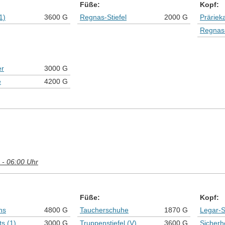
Füße:
Kopf:
1)
3600 G
Regnas-Stiefel
2000 G
Präriek
Regnas
er
3000 G
e
4200 G
 - 06:00 Uhr
Füße:
Kopf:
ns
4800 G
Taucherschuhe
1870 G
Legar-
s (1)
3000 G
Truppenstiefel (V)
3600 G
Sicherh