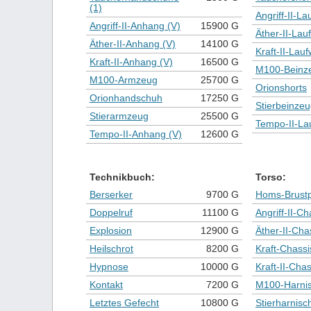
(1)
Angriff-II-La
Angriff-II-Anhang (V)
15900 G
Äther-II-Lau
Äther-II-Anhang (V)
14100 G
Kraft-II-Lauf
Kraft-II-Anhang (V)
16500 G
M100-Beinz
M100-Armzeug
25700 G
Orionshorts
Orionhandschuh
17250 G
Stierbeinze
Stierarmzeug
25500 G
Tempo-II-La
Tempo-II-Anhang (V)
12600 G
Technikbuch:
Torso:
Berserker
9700 G
Homs-Brustp
Doppelruf
11100 G
Angriff-II-Ch
Explosion
12900 G
Äther-II-Cha
Heilschrot
8200 G
Kraft-Chassi
Hypnose
10000 G
Kraft-II-Chas
Kontakt
7200 G
M100-Harni
Letztes Gefecht
10800 G
Stierharnisc