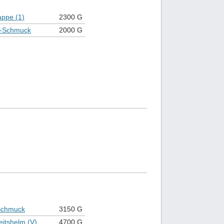
appe (1)
2300 G
-Schmuck
2000 G
Schmuck
3150 G
eitshelm (V)
4700 G