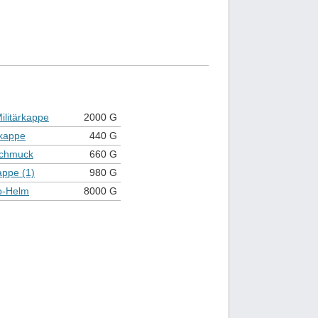
litärkappe
2000 G
kappe
440 G
chmuck
660 G
appe (1)
980 G
p-Helm
8000 G