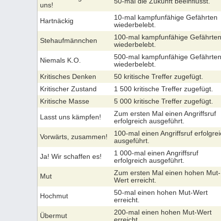
50-mal die Zukunft beeinflusst.
uns!
10-mal kampfunfähige Gefährten
Hartnäckig
wiederbelebt.
100-mal kampfunfähige Gefährte
Stehaufmännchen
wiederbelebt.
500-mal kampfunfähige Gefährte
Niemals K.O.
wiederbelebt.
Kritisches Denken
50 kritische Treffer zugefügt.
Kritischer Zustand
1 500 kritische Treffer zugefügt.
Kritische Masse
5 000 kritische Treffer zugefügt.
Zum ersten Mal einen Angriffsruf
Lasst uns kämpfen!
erfolgreich ausgeführt.
100-mal einen Angriffsruf erfolgre
Vorwärts, zusammen!
ausgeführt.
1 000-mal einen Angriffsruf
Ja! Wir schaffen es!
erfolgreich ausgeführt.
Zum ersten Mal einen hohen Mut-
Mut
Wert erreicht.
50-mal einen hohen Mut-Wert
Hochmut
erreicht.
200-mal einen hohen Mut-Wert
Übermut
erreicht.