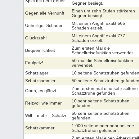
Spiel mit dem Feuer
Gegner besiegt.
Einen um zehn Stufen stärkeren
Gegen alle Vernunft
Gegner besiegt.
Mit einem Angriff exakt 666
Unheiliger Schaden
Schaden erzielt.
Mit einem Angriff exakt 777
Glückszahl
Schaden erzielt.
Zum ersten Mal die
Bequemlichkeit
Schnellreisefunktion verwendet.
50-mal die Schnellreisefunktion
Faulpelz!
verwendet.
Schatzjäger
10 seltene Schatztruhen gefunden
Schatzsammler
50 seltene Schatztruhen gefunden
Zum ersten mal eine sehr seltene
Oooh, es glänzt
Schatztruhe gefunden
10 sehr seltene Schatztruhen
Reizvoll wie immer
gefunden.
50 sehr seltene Schatztruhen
Will... mehr... Schätze
gefunden.
1 000 seltene oder sehr seltene
Schatzkammer
Schatztruhen gefunden.
Zum ersten Mal einen Ätherkristall